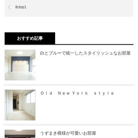
tlctop1
おすすめ記事
白とブルーで統一したスタイリッシュなお部屋
Ｏｌｄ Ｎｅｗ Ｙｏｒｋ ｓｔｙｌｅ
うずまき模様が可愛いお部屋