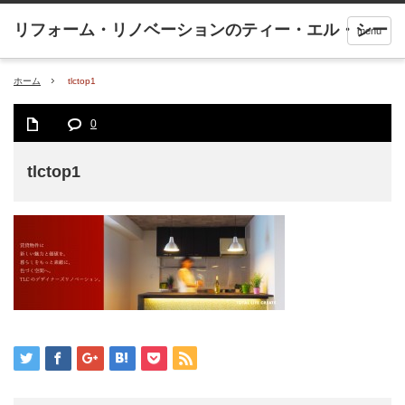
menu
ホーム
tlctop1
0
tlctop1