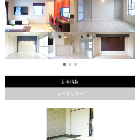
ーで
大胆なクロスを使用したシティ
海外のホテルの様なラグジュア
派大人モダン
リーなお部屋
白とブルーで統一したスタイリッシュなお部屋
1
2
3
いお
うずまき模様が可愛いお
Ｏｌｄ Ｎｅｗ Ｙｏｒ
ダークカラー×パステルカ
部屋
ｋ ｓｔｙｌｅ
ラーでツンデレなお部屋
新着情報
ニュースリリース