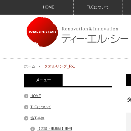
HOME
TLCについて
ホーム
タオルリング_R-1
メニュー
HOME
タ
TLCについて
施工事例
【店舗・事務所】事例