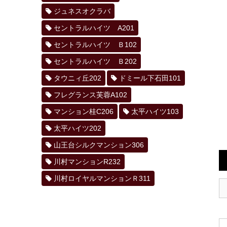
ジュネスオクラバ
セントラルハイツ A201
セントラルハイツ Ｂ102
セントラルハイツ Ｂ202
タウニィ丘202
ドミール下石田101
フレグランス芙蓉A102
マンション桂C206
太平ハイツ103
太平ハイツ202
山王台シルクマンション306
川村マンションR232
川村ロイヤルマンションＲ311