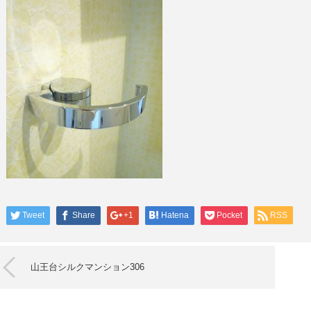
Tweet
Share
+1
Hatena
Pocket
RSS
山王台シルクマンション306