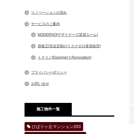
リノベーションの流れ
サービスのご案内
MODERNO[デザイナーズ賃貸ルーム]
原復王[完全定額のリスクゼロ賃貸経営]
トクリノ[Designer’s Renovation]
プライバシーポリシー
お問い合せ
施工物件一覧
ひばりヶ丘マンション203