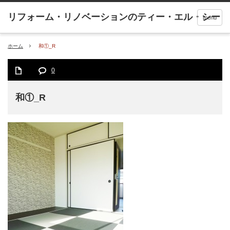
menu
ホーム
和①_R
0
和①_R