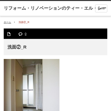
menu
ホーム
洗面②_R
0
洗面②_R