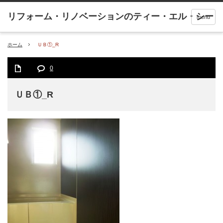
menu
ホーム
ＵＢ①_R
0
ＵＢ①_R