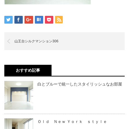
山王台シルクマンション306
おすすめ記事
白とブルーで統一したスタイリッシュなお部屋
Ｏｌｄ Ｎｅｗ Ｙｏｒｋ ｓｔｙｌｅ