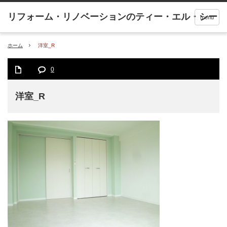
menu
ホーム
洋室_R
0
洋室_R