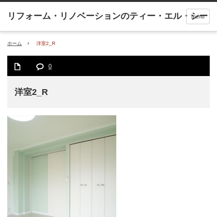
menu
ホーム
洋室2_R
0
洋室2_R