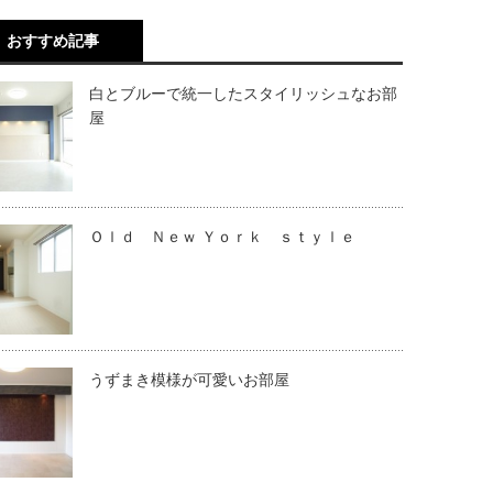
おすすめ記事
白とブルーで統一したスタイリッシュなお部
屋
Ｏｌｄ Ｎｅｗ Ｙｏｒｋ ｓｔｙｌｅ
うずまき模様が可愛いお部屋