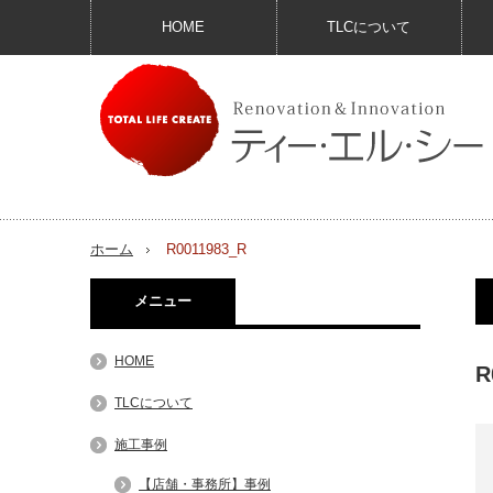
HOME
TLCについて
ホーム
R0011983_R
メニュー
HOME
R
TLCについて
施工事例
【店舗・事務所】事例