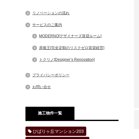
リノベーションの流れ
サービスのご案内
MODERNO[デザイナーズ賃貸ルーム]
原復王[完全定額のリスクゼロ賃貸経営]
トクリノ[Designer’s Renovation]
プライバシーポリシー
お問い合せ
施工物件一覧
ひばりヶ丘マンション203