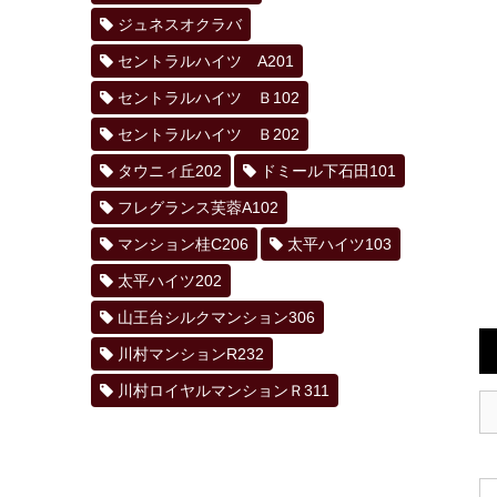
ジュネスオクラバ
セントラルハイツ A201
セントラルハイツ Ｂ102
セントラルハイツ Ｂ202
タウニィ丘202
ドミール下石田101
フレグランス芙蓉A102
マンション桂C206
太平ハイツ103
太平ハイツ202
山王台シルクマンション306
川村マンションR232
川村ロイヤルマンションＲ311