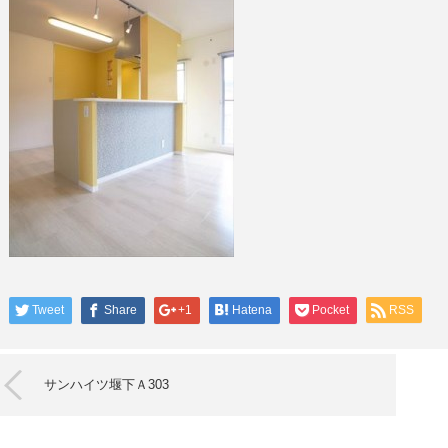
Tweet
Share
+1
Hatena
Pocket
RSS
サンハイツ堰下Ａ303