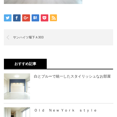
サンハイツ堰下Ａ303
おすすめ記事
白とブルーで統一したスタイリッシュなお部屋
Ｏｌｄ Ｎｅｗ Ｙｏｒｋ ｓｔｙｌｅ