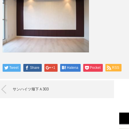
Tweet
Share
+1
Hatena
Pocket
RSS
サンハイツ堰下Ａ303