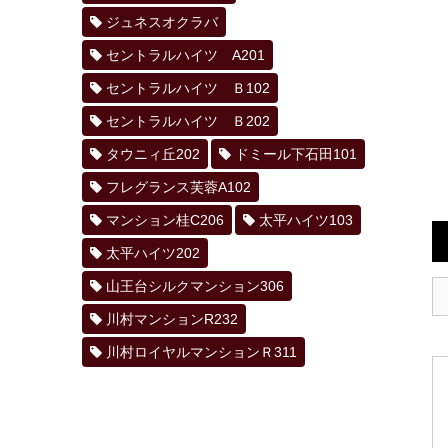
ジュネスオクラバ
セントラルハイツ A201
セントラルハイツ Ｂ102
セントラルハイツ Ｂ202
タウニィ丘202
ドミール下石田101
フレグランス芙蓉A102
マンション桂C206
太平ハイツ103
太平ハイツ202
山王台シルクマンション306
川村マンションR232
川村ロイヤルマンションＲ311