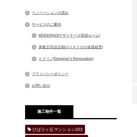
リノベーションの流れ
サービスのご案内
MODERNO[デザイナーズ賃貸ルーム]
原復王[完全定額のリスクゼロ賃貸経営]
トクリノ[Designer’s Renovation]
プライバシーポリシー
お問い合せ
施工物件一覧
ひばりヶ丘マンション203