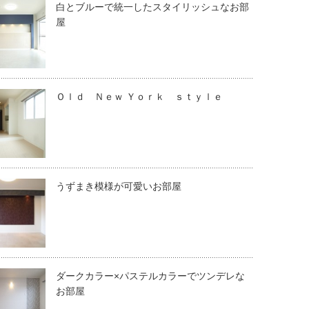
白とブルーで統一したスタイリッシュなお部
屋
Ｏｌｄ Ｎｅｗ Ｙｏｒｋ ｓｔｙｌｅ
うずまき模様が可愛いお部屋
ダークカラー×パステルカラーでツンデレな
お部屋