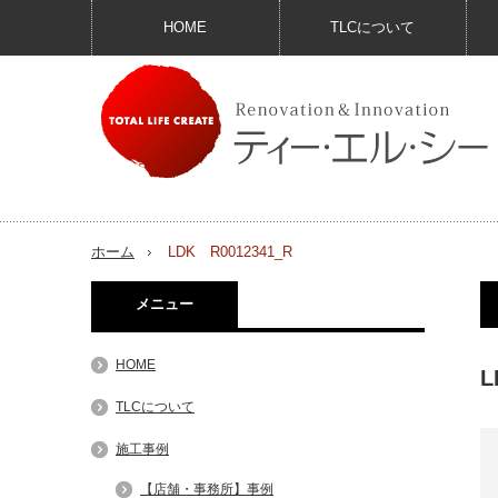
HOME
TLCについて
ホーム
LDK R0012341_R
メニュー
HOME
L
TLCについて
施工事例
【店舗・事務所】事例