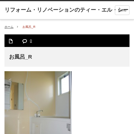
menu
ホーム
お風呂_R
0
お風呂_R