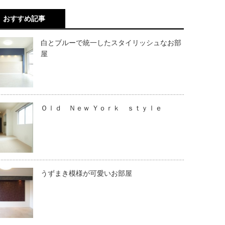
おすすめ記事
白とブルーで統一したスタイリッシュなお部
屋
Ｏｌｄ Ｎｅｗ Ｙｏｒｋ ｓｔｙｌｅ
うずまき模様が可愛いお部屋