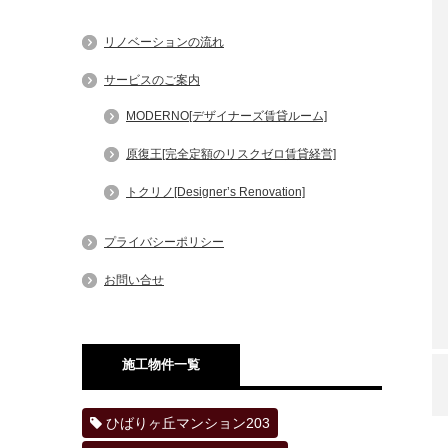
リノベーションの流れ
サービスのご案内
MODERNO[デザイナーズ賃貸ルーム]
原復王[完全定額のリスクゼロ賃貸経営]
トクリノ[Designer’s Renovation]
プライバシーポリシー
お問い合せ
施工物件一覧
ひばりヶ丘マンション203