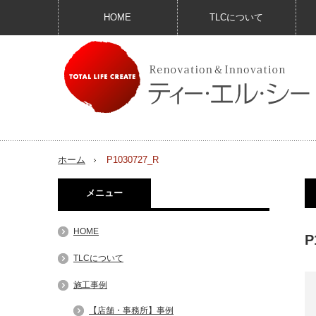
HOME
TLCについて
ホーム
P1030727_R
メニュー
HOME
P
TLCについて
施工事例
【店舗・事務所】事例