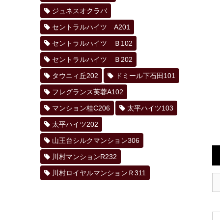
ジュネスオクラバ
セントラルハイツ A201
セントラルハイツ Ｂ102
セントラルハイツ Ｂ202
タウニィ丘202
ドミール下石田101
フレグランス芙蓉A102
マンション桂C206
太平ハイツ103
太平ハイツ202
山王台シルクマンション306
川村マンションR232
川村ロイヤルマンションＲ311