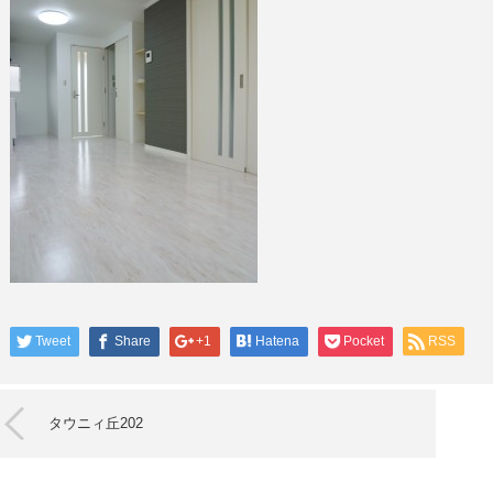
Tweet
Share
+1
Hatena
Pocket
RSS
タウニィ丘202