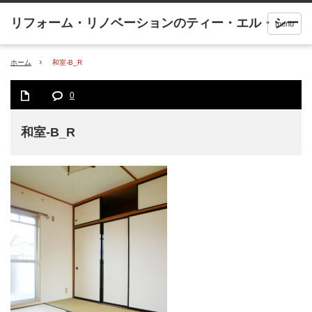
menu
ホーム
和室-B_R
0
和室-B_R