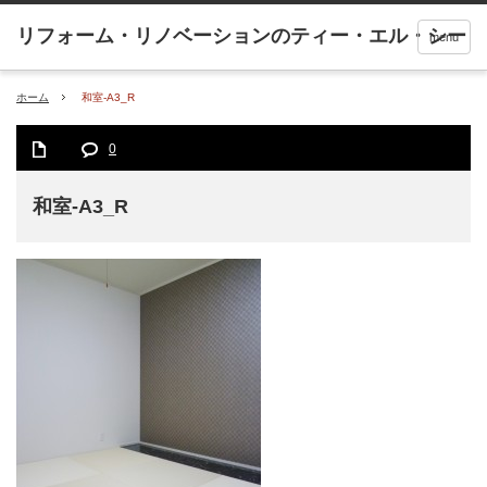
menu
ホーム
和室-A3_R
0
和室-A3_R