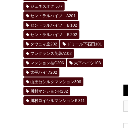
ジュネスオクラバ
セントラルハイツ A201
セントラルハイツ Ｂ102
セントラルハイツ Ｂ202
タウニィ丘202
ドミール下石田101
フレグランス芙蓉A102
マンション桂C206
太平ハイツ103
太平ハイツ202
山王台シルクマンション306
川村マンションR232
川村ロイヤルマンションＲ311