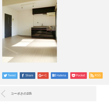
Tweet
Share
+1
Hatena
Pocket
RSS
コーポさの105