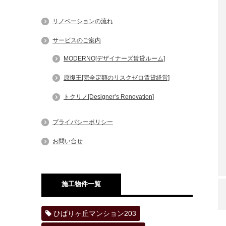
リノベーションの流れ
サービスのご案内
MODERNO[デザイナーズ賃貸ルーム]
原復王[完全定額のリスクゼロ賃貸経営]
トクリノ[Designer’s Renovation]
プライバシーポリシー
お問い合せ
施工物件一覧
ひばりヶ丘マンション203