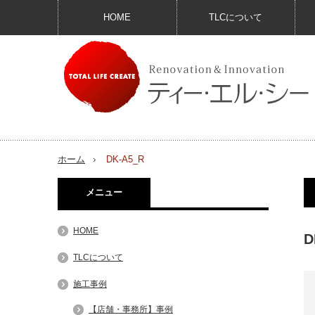
HOME
TLCについて
ホーム
DK-A5_R
メニュー
HOME
D
TLCについて
施工事例
【店舗・事務所】事例