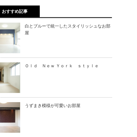
おすすめ記事
白とブルーで統一したスタイリッシュなお部
屋
Ｏｌｄ Ｎｅｗ Ｙｏｒｋ ｓｔｙｌｅ
うずまき模様が可愛いお部屋