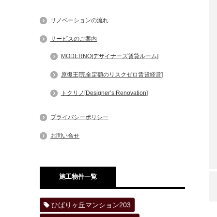
リノベーションの流れ
サービスのご案内
MODERNO[デザイナーズ賃貸ルーム]
原復王[完全定額のリスクゼロ賃貸経営]
トクリノ[Designer’s Renovation]
プライバシーポリシー
お問い合せ
施工物件一覧
ひばりヶ丘マンション203