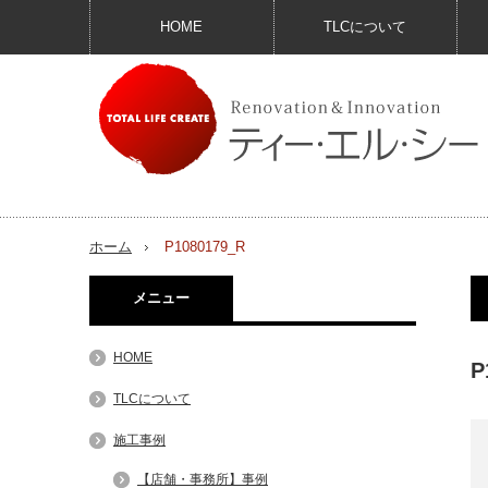
HOME
TLCについて
ホーム
P1080179_R
メニュー
HOME
P
TLCについて
施工事例
【店舗・事務所】事例