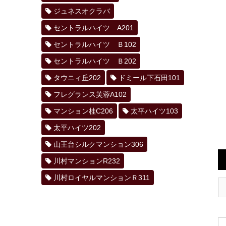
ジュネスオクラバ
セントラルハイツ A201
セントラルハイツ Ｂ102
セントラルハイツ Ｂ202
タウニィ丘202
ドミール下石田101
フレグランス芙蓉A102
マンション桂C206
太平ハイツ103
太平ハイツ202
山王台シルクマンション306
川村マンションR232
川村ロイヤルマンションＲ311