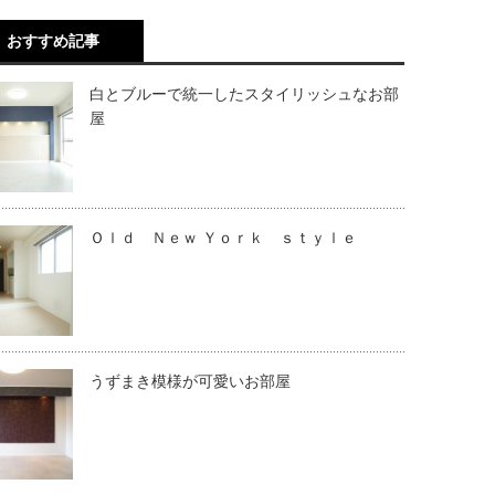
おすすめ記事
白とブルーで統一したスタイリッシュなお部
屋
Ｏｌｄ Ｎｅｗ Ｙｏｒｋ ｓｔｙｌｅ
うずまき模様が可愛いお部屋