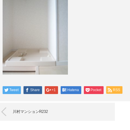
Tweet
Share
+1
Hatena
Pocket
RSS
川村マンションR232