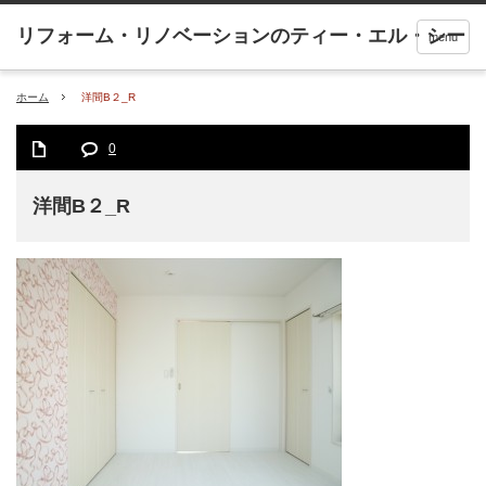
menu
ホーム
洋間B２_R
0
洋間B２_R