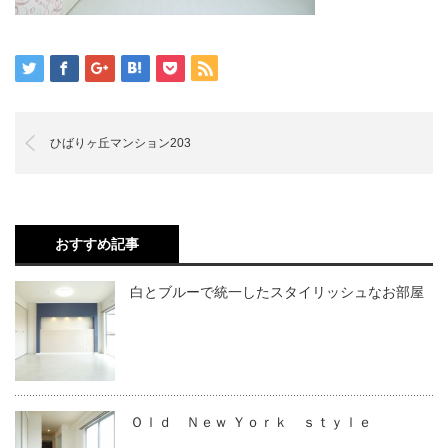
ひばりヶ丘マンション203
おすすめ記事
白とブルーで統一したスタイリッシュなお部屋
Ｏｌｄ Ｎｅｗ Ｙｏｒｋ ｓｔｙｌｅ