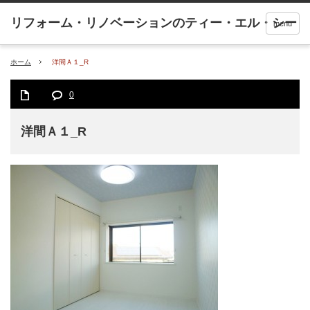
menu
ホーム
洋間Ａ１_R
0
洋間Ａ１_R