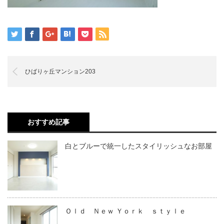
ひばりヶ丘マンション203
おすすめ記事
白とブルーで統一したスタイリッシュなお部屋
Ｏｌｄ Ｎｅｗ Ｙｏｒｋ ｓｔｙｌｅ