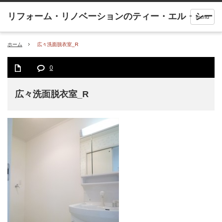
menu
ホーム
広々洗面脱衣室_R
0
広々洗面脱衣室_R