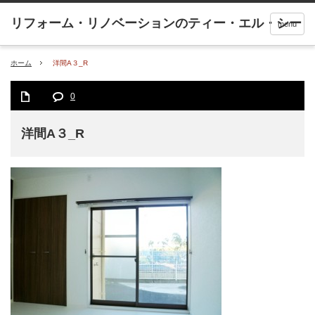
menu
ホーム
洋間A３_R
0
洋間A３_R