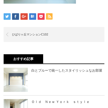
ひばりヶ丘マンションC102
おすすめ記事
白とブルーで統一したスタイリッシュなお部屋
Ｏｌｄ Ｎｅｗ Ｙｏｒｋ ｓｔｙｌｅ