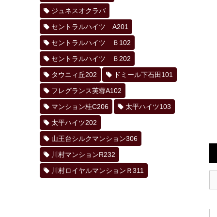
ジュネスオクラバ
セントラルハイツ A201
セントラルハイツ Ｂ102
セントラルハイツ Ｂ202
タウニィ丘202
ドミール下石田101
フレグランス芙蓉A102
マンション桂C206
太平ハイツ103
太平ハイツ202
山王台シルクマンション306
川村マンションR232
川村ロイヤルマンションＲ311