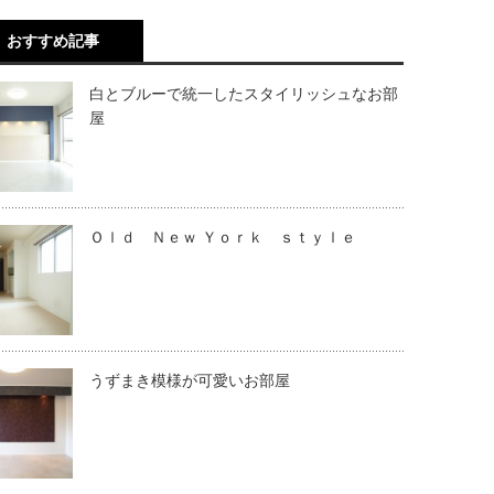
おすすめ記事
白とブルーで統一したスタイリッシュなお部
屋
Ｏｌｄ Ｎｅｗ Ｙｏｒｋ ｓｔｙｌｅ
うずまき模様が可愛いお部屋