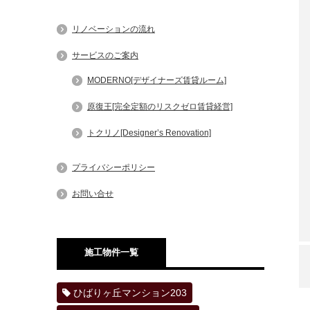
リノベーションの流れ
サービスのご案内
MODERNO[デザイナーズ賃貸ルーム]
原復王[完全定額のリスクゼロ賃貸経営]
トクリノ[Designer’s Renovation]
プライバシーポリシー
お問い合せ
施工物件一覧
ひばりヶ丘マンション203