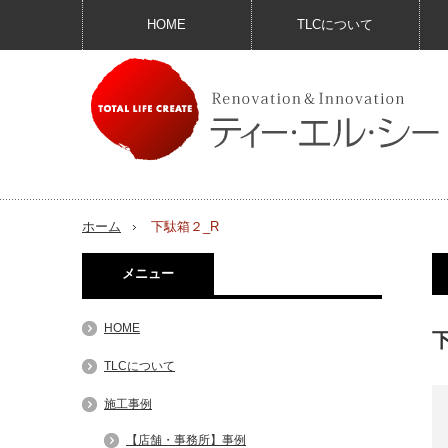
HOME
TLCについて
ホーム
下駄箱２_R
メニュー
HOME
TLCについて
施工事例
【店舗・事務所】事例