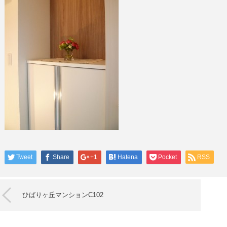
Tweet
Share
+1
Hatena
Pocket
RSS
ひばりヶ丘マンションC102