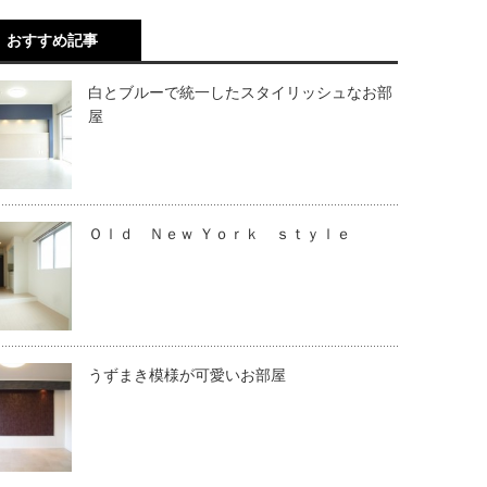
おすすめ記事
白とブルーで統一したスタイリッシュなお部
屋
Ｏｌｄ Ｎｅｗ Ｙｏｒｋ ｓｔｙｌｅ
うずまき模様が可愛いお部屋