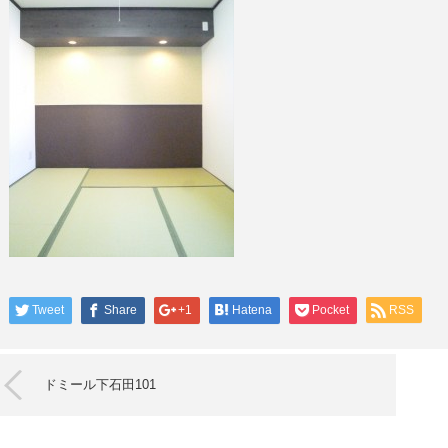
Tweet
Share
+1
Hatena
Pocket
RSS
ドミール下石田101