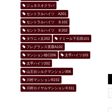
ジュネスオクラバ
セントラルハイツ A201
セントラルハイツ Ｂ102
セントラルハイツ Ｂ202
タウニィ丘202
ドミール下石田101
フレグランス芙蓉A102
マンション桂C206
太平ハイツ103
太平ハイツ202
山王台シルクマンション306
川村マンションR232
川村ロイヤルマンションＲ311