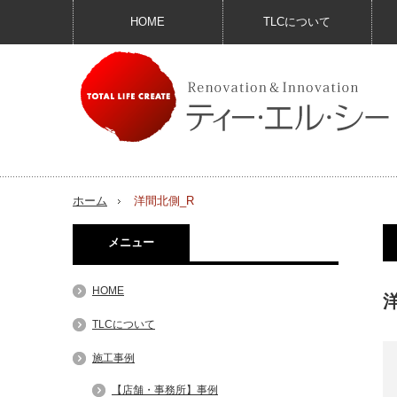
HOME
TLCについて
ホーム
洋間北側_R
メニュー
HOME
TLCについて
施工事例
【店舗・事務所】事例