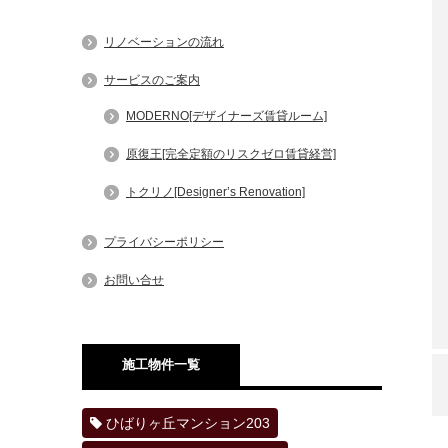
リノベーションの流れ
サービスのご案内
MODERNO[デザイナーズ賃貸ルーム]
原復王[完全定額のリスクゼロ賃貸経営]
トクリノ[Designer’s Renovation]
プライバシーポリシー
お問い合せ
施工物件一覧
ひばりヶ丘マンション203