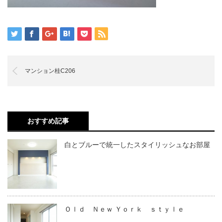
マンション桂C206
おすすめ記事
白とブルーで統一したスタイリッシュなお部屋
Ｏｌｄ Ｎｅｗ Ｙｏｒｋ ｓｔｙｌｅ