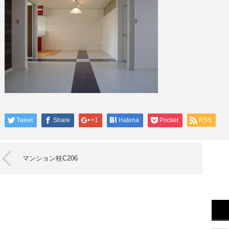
Tweet
Share
+1
Hatena
Pocket
RSS
マンション桂C206