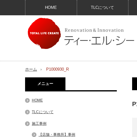
HOME
TLCについて
ホーム
P1000930_R
メニュー
HOME
P
TLCについて
施工事例
【店舗・事務所】事例