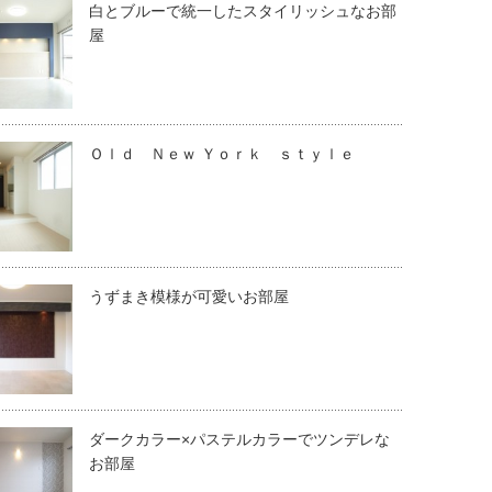
白とブルーで統一したスタイリッシュなお部
屋
Ｏｌｄ Ｎｅｗ Ｙｏｒｋ ｓｔｙｌｅ
うずまき模様が可愛いお部屋
ダークカラー×パステルカラーでツンデレな
お部屋