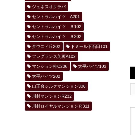
ジュネスオクラバ
セントラルハイツ A201
セントラルハイツ Ｂ102
セントラルハイツ Ｂ202
タウニィ丘202
ドミール下石田101
フレグランス芙蓉A102
マンション桂C206
太平ハイツ103
太平ハイツ202
山王台シルクマンション306
川村マンションR232
川村ロイヤルマンションＲ311