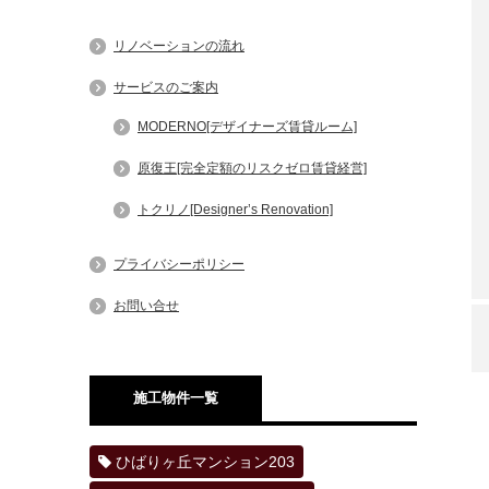
リノベーションの流れ
サービスのご案内
MODERNO[デザイナーズ賃貸ルーム]
原復王[完全定額のリスクゼロ賃貸経営]
トクリノ[Designer’s Renovation]
プライバシーポリシー
お問い合せ
施工物件一覧
ひばりヶ丘マンション203