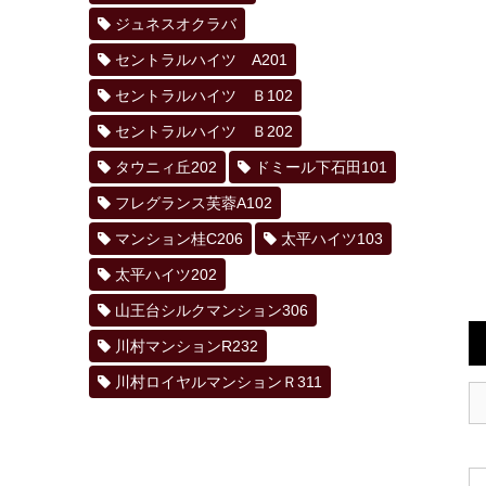
ジュネスオクラバ
セントラルハイツ A201
セントラルハイツ Ｂ102
セントラルハイツ Ｂ202
タウニィ丘202
ドミール下石田101
フレグランス芙蓉A102
マンション桂C206
太平ハイツ103
太平ハイツ202
山王台シルクマンション306
川村マンションR232
川村ロイヤルマンションＲ311