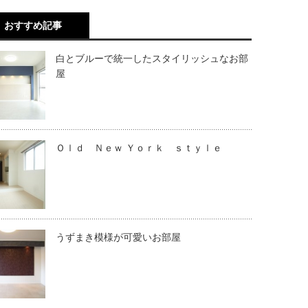
おすすめ記事
白とブルーで統一したスタイリッシュなお部
屋
Ｏｌｄ Ｎｅｗ Ｙｏｒｋ ｓｔｙｌｅ
うずまき模様が可愛いお部屋