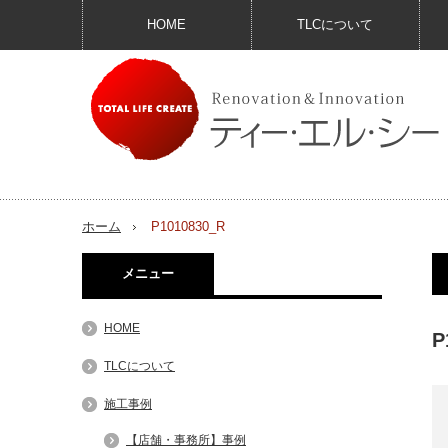
HOME
TLCについて
ホーム
P1010830_R
メニュー
HOME
P
TLCについて
施工事例
【店舗・事務所】事例