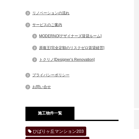
リノベーションの流れ
サービスのご案内
MODERNO[デザイナーズ賃貸ルーム]
原復王[完全定額のリスクゼロ賃貸経営]
トクリノ[Designer’s Renovation]
プライバシーポリシー
お問い合せ
施工物件一覧
ひばりヶ丘マンション203