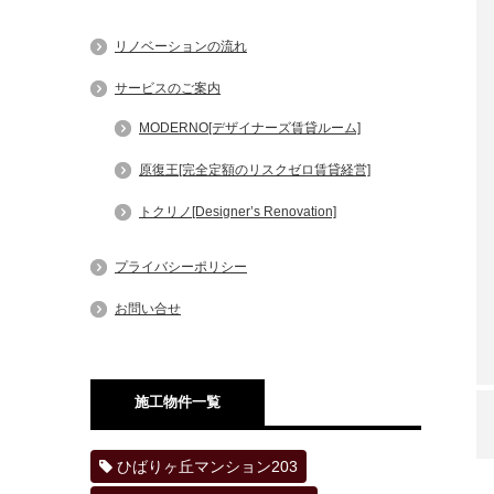
リノベーションの流れ
サービスのご案内
MODERNO[デザイナーズ賃貸ルーム]
原復王[完全定額のリスクゼロ賃貸経営]
トクリノ[Designer’s Renovation]
プライバシーポリシー
お問い合せ
施工物件一覧
ひばりヶ丘マンション203