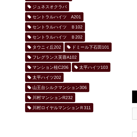
ジュネスオクラバ
セントラルハイツ A201
セントラルハイツ Ｂ102
セントラルハイツ Ｂ202
タウニィ丘202
ドミール下石田101
フレグランス芙蓉A102
マンション桂C206
太平ハイツ103
太平ハイツ202
山王台シルクマンション306
川村マンションR232
川村ロイヤルマンションＲ311