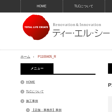
HOME
TLCについて
ホーム
P1100405_R
メニュー
HOME
P
TLCについて
施工事例
【店舗・事務所】事例