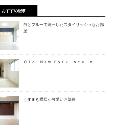
おすすめ記事
白とブルーで統一したスタイリッシュなお部
屋
Ｏｌｄ Ｎｅｗ Ｙｏｒｋ ｓｔｙｌｅ
うずまき模様が可愛いお部屋