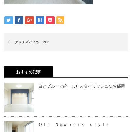
クサナギハイツ 202
おすすめ記事
白とブルーで統一したスタイリッシュなお部屋
Ｏｌｄ Ｎｅｗ Ｙｏｒｋ ｓｔｙｌｅ