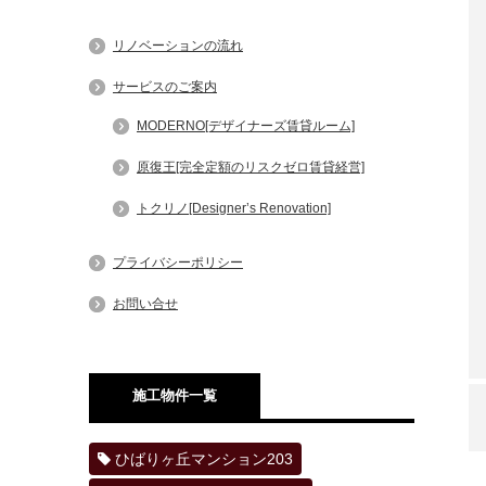
リノベーションの流れ
サービスのご案内
MODERNO[デザイナーズ賃貸ルーム]
原復王[完全定額のリスクゼロ賃貸経営]
トクリノ[Designer’s Renovation]
プライバシーポリシー
お問い合せ
施工物件一覧
ひばりヶ丘マンション203