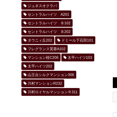
ジュネスオクラバ
セントラルハイツ A201
セントラルハイツ Ｂ102
セントラルハイツ Ｂ202
タウニィ丘202
ドミール下石田101
フレグランス芙蓉A102
マンション桂C206
太平ハイツ103
太平ハイツ202
山王台シルクマンション306
川村マンションR232
川村ロイヤルマンションＲ311