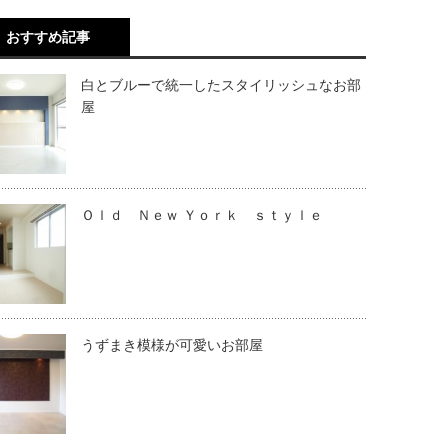
おすすめ記事
白とブルーで統一したスタイリッシュなお部
屋
Ｏｌｄ Ｎｅｗ Ｙｏｒｋ ｓｔｙｌｅ
うずまき模様が可愛いお部屋