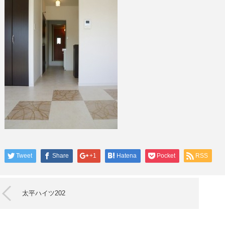
Tweet
Share
+1
Hatena
Pocket
RSS
太平ハイツ202