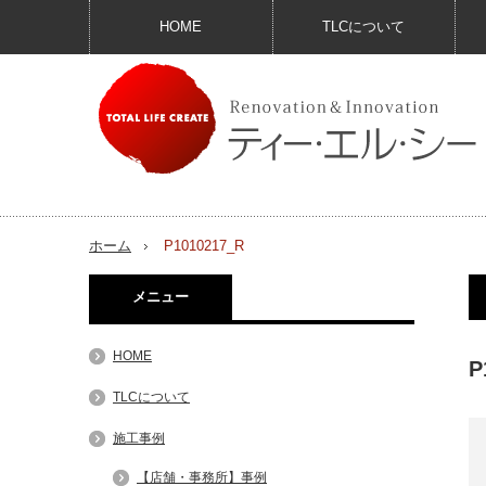
HOME
TLCについて
ホーム
P1010217_R
メニュー
HOME
P
TLCについて
施工事例
【店舗・事務所】事例