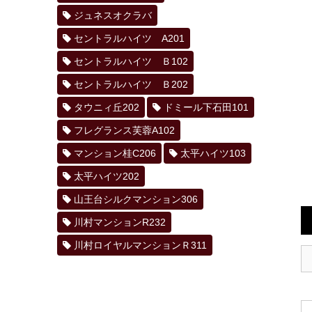
ジュネスオクラバ
セントラルハイツ A201
セントラルハイツ Ｂ102
セントラルハイツ Ｂ202
タウニィ丘202
ドミール下石田101
フレグランス芙蓉A102
マンション桂C206
太平ハイツ103
太平ハイツ202
山王台シルクマンション306
川村マンションR232
川村ロイヤルマンションＲ311