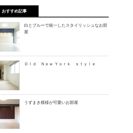
おすすめ記事
白とブルーで統一したスタイリッシュなお部
屋
Ｏｌｄ Ｎｅｗ Ｙｏｒｋ ｓｔｙｌｅ
うずまき模様が可愛いお部屋