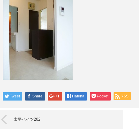
Tweet
Share
+1
Hatena
Pocket
RSS
太平ハイツ202