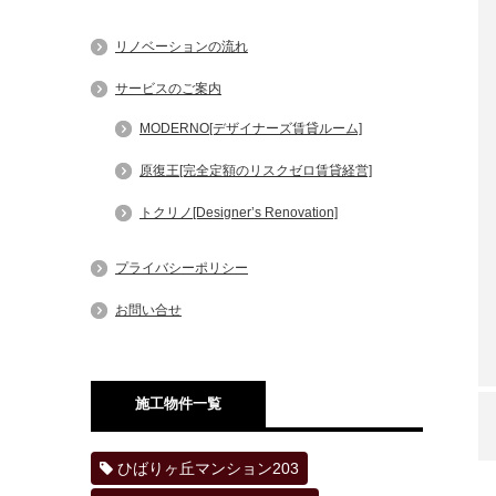
リノベーションの流れ
サービスのご案内
MODERNO[デザイナーズ賃貸ルーム]
原復王[完全定額のリスクゼロ賃貸経営]
トクリノ[Designer’s Renovation]
プライバシーポリシー
お問い合せ
施工物件一覧
ひばりヶ丘マンション203