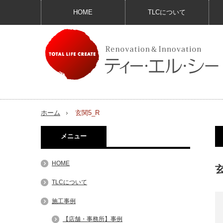
HOME
TLCについて
ホーム
玄関5_R
メニュー
HOME
玄
TLCについて
施工事例
【店舗・事務所】事例