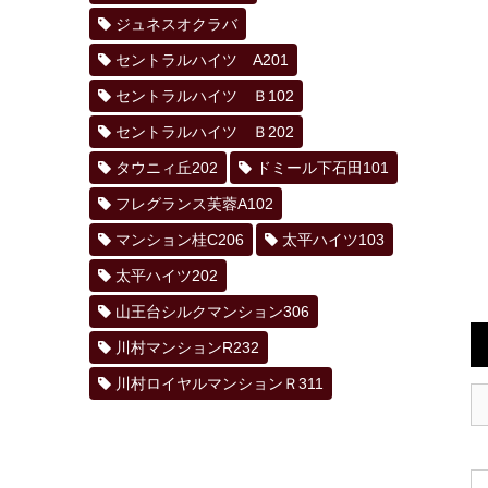
ジュネスオクラバ
セントラルハイツ A201
セントラルハイツ Ｂ102
セントラルハイツ Ｂ202
タウニィ丘202
ドミール下石田101
フレグランス芙蓉A102
マンション桂C206
太平ハイツ103
太平ハイツ202
山王台シルクマンション306
川村マンションR232
川村ロイヤルマンションＲ311