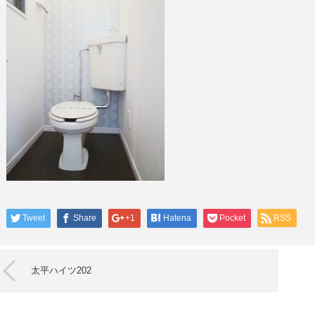
Tweet
Share
+1
Hatena
Pocket
RSS
太平ハイツ202