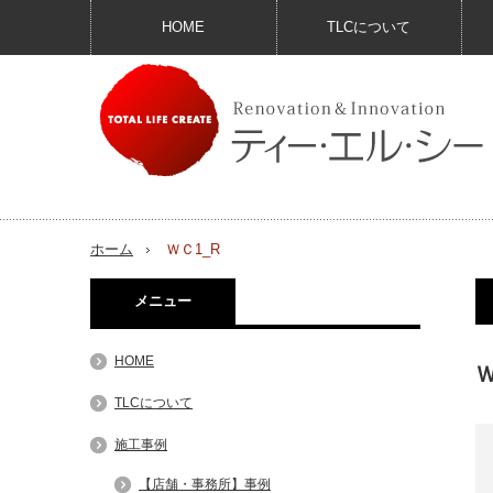
HOME
TLCについて
ホーム
ＷＣ1_R
メニュー
HOME
Ｗ
TLCについて
施工事例
【店舗・事務所】事例