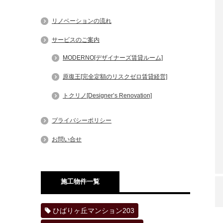
リノベーションの流れ
サービスのご案内
MODERNO[デザイナーズ賃貸ルーム]
原復王[完全定額のリスクゼロ賃貸経営]
トクリノ[Designer’s Renovation]
プライバシーポリシー
お問い合せ
施工物件一覧
ひばりヶ丘マンション203