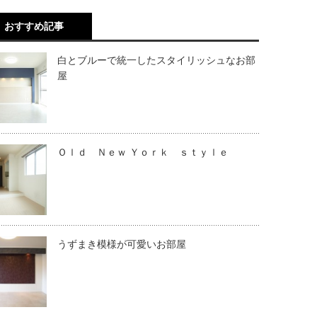
おすすめ記事
白とブルーで統一したスタイリッシュなお部
屋
Ｏｌｄ Ｎｅｗ Ｙｏｒｋ ｓｔｙｌｅ
うずまき模様が可愛いお部屋