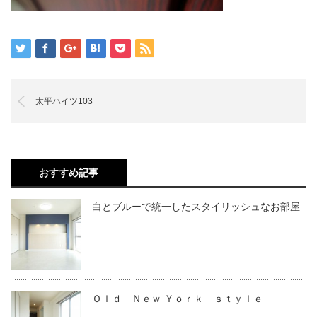
太平ハイツ103
おすすめ記事
白とブルーで統一したスタイリッシュなお部屋
Ｏｌｄ Ｎｅｗ Ｙｏｒｋ ｓｔｙｌｅ