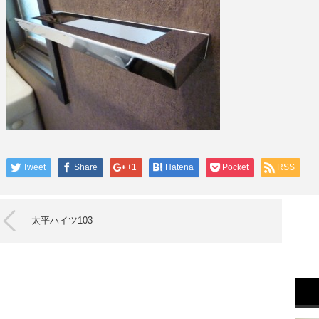
Tweet
Share
+1
Hatena
Pocket
RSS
太平ハイツ103