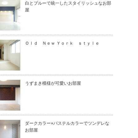
白とブルーで統一したスタイリッシュなお部
屋
Ｏｌｄ Ｎｅｗ Ｙｏｒｋ ｓｔｙｌｅ
うずまき模様が可愛いお部屋
ダークカラー×パステルカラーでツンデレな
お部屋