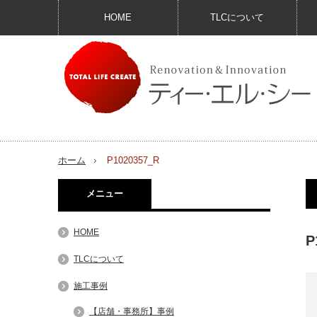
HOME
TLCについて
ホーム
P1020357_R
メニュー
HOME
P
TLCについて
施工事例
【店舗・事務所】事例