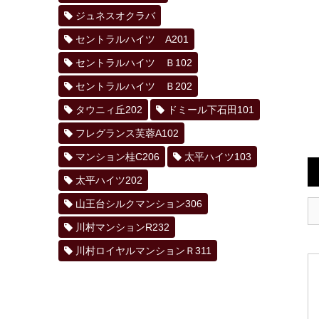
ジュネスオクラバ
セントラルハイツ A201
セントラルハイツ Ｂ102
セントラルハイツ Ｂ202
タウニィ丘202
ドミール下石田101
フレグランス芙蓉A102
マンション桂C206
太平ハイツ103
太平ハイツ202
山王台シルクマンション306
川村マンションR232
川村ロイヤルマンションＲ311