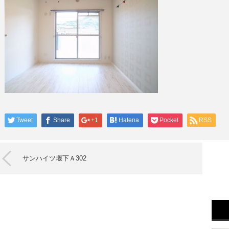
Tweet
Share
+1
Hatena
Pocket
RSS
サンハイツ堰下Ａ302