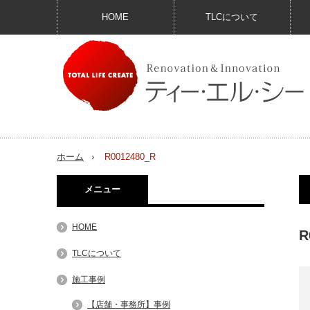
HOME
TLCについて
ホーム
R0012480_R
メニュー
HOME
R
TLCについて
施工事例
【店舗・事務所】事例