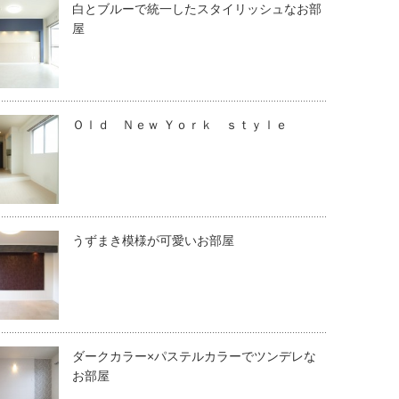
白とブルーで統一したスタイリッシュなお部
屋
Ｏｌｄ Ｎｅｗ Ｙｏｒｋ ｓｔｙｌｅ
うずまき模様が可愛いお部屋
ダークカラー×パステルカラーでツンデレな
お部屋