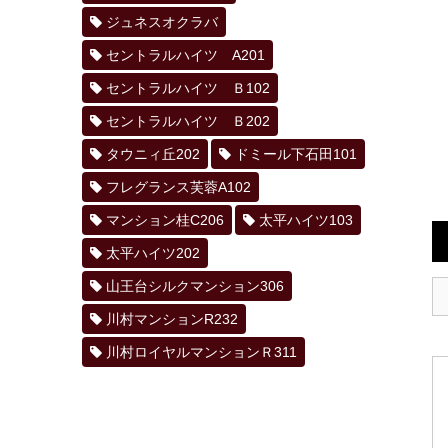
ジュネスオクラバ
セントラルハイツ A201
セントラルハイツ Ｂ102
セントラルハイツ Ｂ202
タウニィ丘202
ドミール下石田101
フレグランス芙蓉A102
マンション桂C206
太平ハイツ103
太平ハイツ202
山王台シルクマンション306
川村マンションR232
川村ロイヤルマンションＲ311