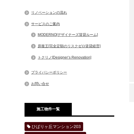
リノベーションの流れ
サービスのご案内
MODERNO[デザイナーズ賃貸ルーム]
原復王[完全定額のリスクゼロ賃貸経営]
トクリノ[Designer’s Renovation]
プライバシーポリシー
お問い合せ
施工物件一覧
ひばりヶ丘マンション203