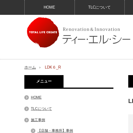
HOME
TLCについて
ホーム
LDK６_R
メニュー
HOME
L
TLCについて
施工事例
【店舗・事務所】事例