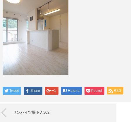
Tweet
Share
+1
Hatena
Pocket
RSS
サンハイツ堰下Ａ302