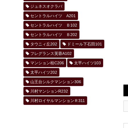
ジュネスオクラバ
セントラルハイツ A201
セントラルハイツ Ｂ102
セントラルハイツ Ｂ202
タウニィ丘202
ドミール下石田101
フレグランス芙蓉A102
マンション桂C206
太平ハイツ103
太平ハイツ202
山王台シルクマンション306
川村マンションR232
川村ロイヤルマンションＲ311