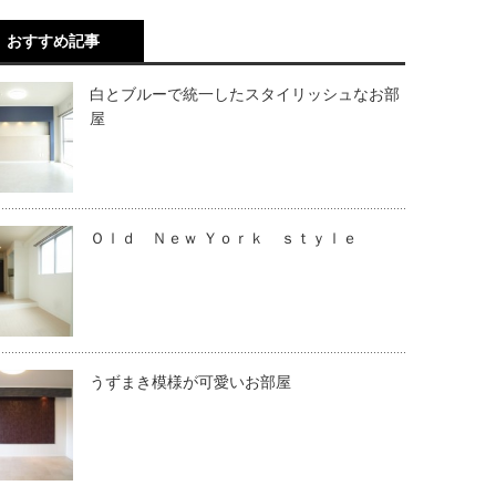
おすすめ記事
白とブルーで統一したスタイリッシュなお部
屋
Ｏｌｄ Ｎｅｗ Ｙｏｒｋ ｓｔｙｌｅ
うずまき模様が可愛いお部屋