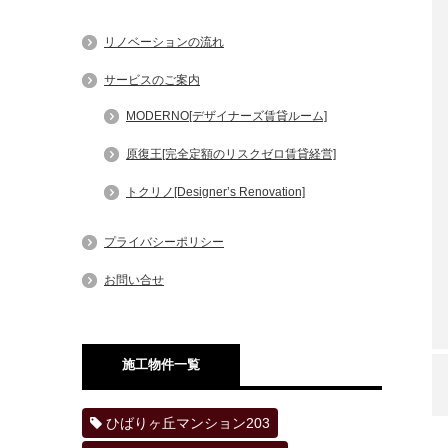
リノベーションの流れ
サービスのご案内
MODERNO[デザイナーズ賃貸ルーム]
原復王[完全定額のリスクゼロ賃貸経営]
トクリノ[Designer’s Renovation]
プライバシーポリシー
お問い合せ
施工物件一覧
ひばりヶ丘マンション203