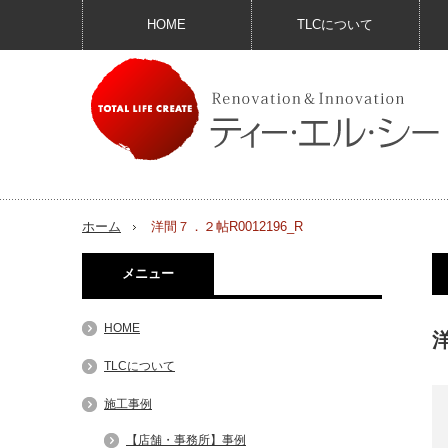
HOME
TLCについて
ホーム
洋間７．２帖R0012196_R
メニュー
HOME
洋
TLCについて
施工事例
【店舗・事務所】事例