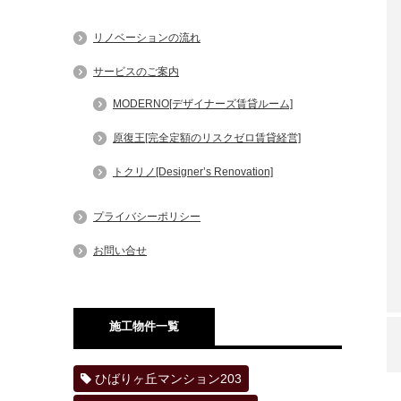
リノベーションの流れ
サービスのご案内
MODERNO[デザイナーズ賃貸ルーム]
原復王[完全定額のリスクゼロ賃貸経営]
トクリノ[Designer’s Renovation]
プライバシーポリシー
お問い合せ
施工物件一覧
ひばりヶ丘マンション203