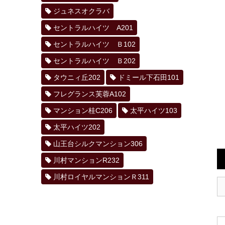
ジュネスオクラバ
セントラルハイツ A201
セントラルハイツ Ｂ102
セントラルハイツ Ｂ202
タウニィ丘202
ドミール下石田101
フレグランス芙蓉A102
マンション桂C206
太平ハイツ103
太平ハイツ202
山王台シルクマンション306
川村マンションR232
川村ロイヤルマンションＲ311