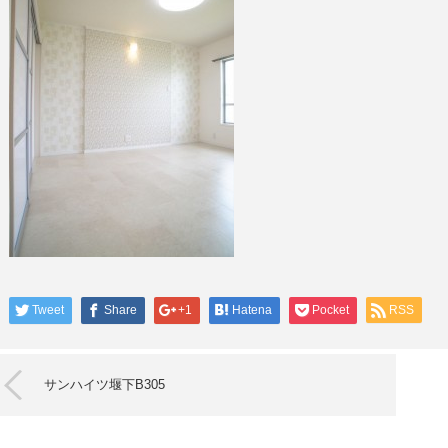
Tweet
Share
+1
Hatena
Pocket
RSS
サンハイツ堰下B305