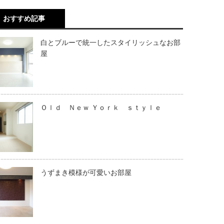
おすすめ記事
白とブルーで統一したスタイリッシュなお部
屋
Ｏｌｄ Ｎｅｗ Ｙｏｒｋ ｓｔｙｌｅ
うずまき模様が可愛いお部屋