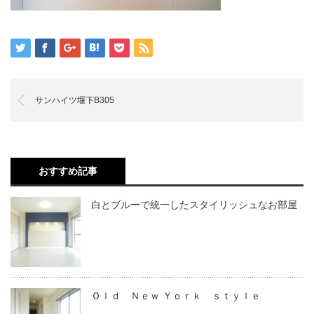
サンハイツ堰下B305
おすすめ記事
白とブルーで統一したスタイリッシュなお部屋
Ｏｌｄ Ｎｅｗ Ｙｏｒｋ ｓｔｙｌｅ