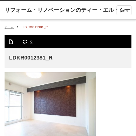
menu
ホーム
LDKR0012381_R
0
LDKR0012381_R