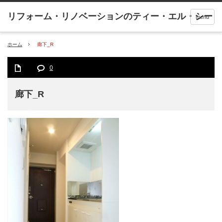
menu
ホーム
廊下_R
0
廊下_R