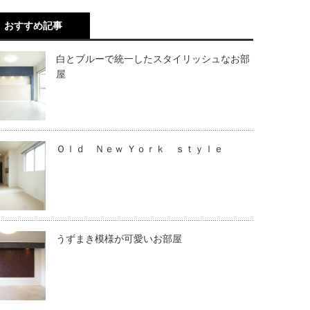
おすすめ記事
白とブルーで統一したスタイリッシュなお部
屋
Ｏｌｄ Ｎｅｗ Ｙｏｒｋ ｓｔｙｌｅ
うずまき模様が可愛いお部屋