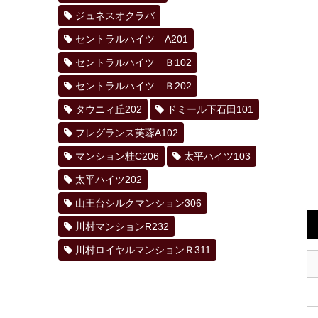
ジュネスオクラバ
セントラルハイツ A201
セントラルハイツ Ｂ102
セントラルハイツ Ｂ202
タウニィ丘202
ドミール下石田101
フレグランス芙蓉A102
マンション桂C206
太平ハイツ103
太平ハイツ202
山王台シルクマンション306
川村マンションR232
川村ロイヤルマンションＲ311