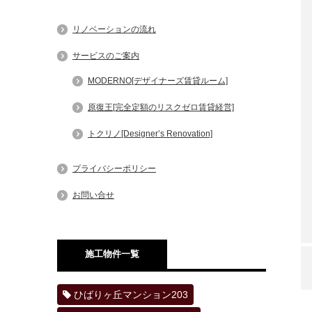
リノベーションの流れ
サービスのご案内
MODERNO[デザイナーズ賃貸ルーム]
原復王[完全定額のリスクゼロ賃貸経営]
トクリノ[Designer’s Renovation]
プライバシーポリシー
お問い合せ
施工物件一覧
ひばりヶ丘マンション203