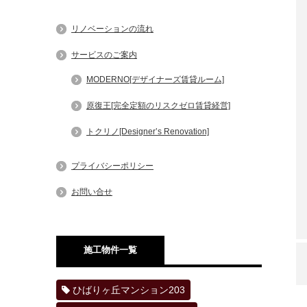
リノベーションの流れ
サービスのご案内
MODERNO[デザイナーズ賃貸ルーム]
原復王[完全定額のリスクゼロ賃貸経営]
トクリノ[Designer’s Renovation]
プライバシーポリシー
お問い合せ
施工物件一覧
ひばりヶ丘マンション203