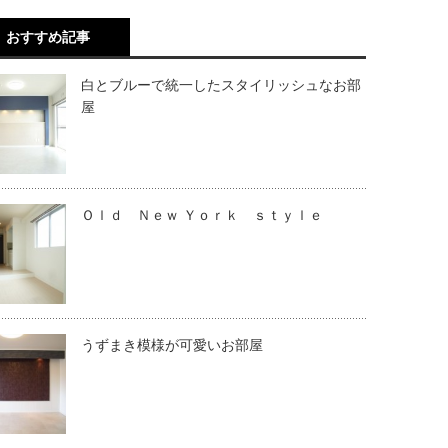
おすすめ記事
白とブルーで統一したスタイリッシュなお部
屋
Ｏｌｄ Ｎｅｗ Ｙｏｒｋ ｓｔｙｌｅ
うずまき模様が可愛いお部屋