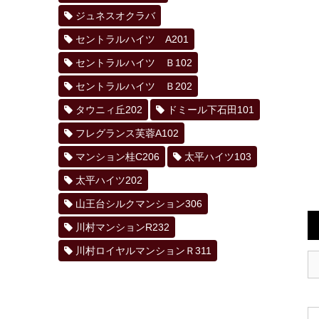
ジュネスオクラバ
セントラルハイツ A201
セントラルハイツ Ｂ102
セントラルハイツ Ｂ202
タウニィ丘202
ドミール下石田101
フレグランス芙蓉A102
マンション桂C206
太平ハイツ103
太平ハイツ202
山王台シルクマンション306
川村マンションR232
川村ロイヤルマンションＲ311