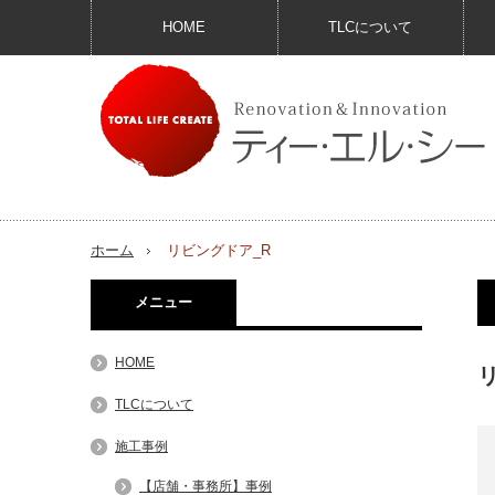
HOME
TLCについて
ホーム
リビングドア_R
メニュー
HOME
リ
TLCについて
施工事例
【店舗・事務所】事例