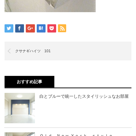
クサナギハイツ 101
おすすめ記事
白とブルーで統一したスタイリッシュなお部屋
Ｏｌｄ Ｎｅｗ Ｙｏｒｋ ｓｔｙｌｅ