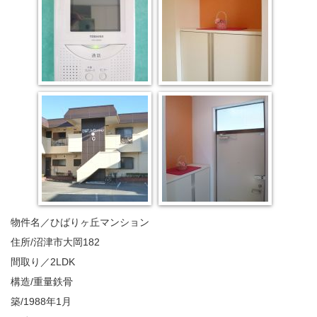
物件名／ひばりヶ丘マンション
住所/沼津市大岡182
間取り／2LDK
構造/重量鉄骨
築/1988年1月