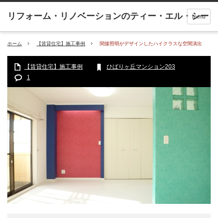
menu
ホーム
【賃貸住宅】施工事例
関接照明がデザインしたハイクラスな空間演出
【賃貸住宅】施工事例
ひばりヶ丘マンション203
1