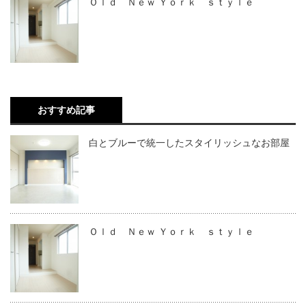
Ｏｌｄ Ｎｅｗ Ｙｏｒｋ ｓｔｙｌｅ
おすすめ記事
白とブルーで統一したスタイリッシュなお部屋
Ｏｌｄ Ｎｅｗ Ｙｏｒｋ ｓｔｙｌｅ