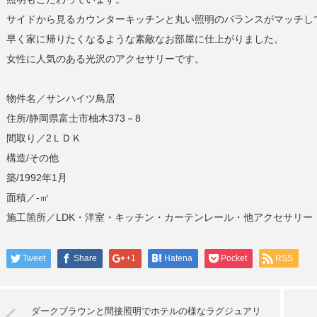
サイドから見るカウンターキッチンと丸い照明のバランスがマッチし
早く家に帰りたくなるような素敵なお部屋に仕上がりました。
女性に人気のある光沢のアクセサリーです。
物件名／サンハイツ鳥居
住所/静岡県富士市柚木373－8
間取り／2ＬＤＫ
構造/その他
築/1992年1月
面積／-㎡
施工箇所／LDK・洋室・キッチン・カーテンレール・他アクセサリー
Tweet
Share
+1
Hatena
Pocket
RSS
ダークブラウンと間接照明でホテルの様なラグジュアリ