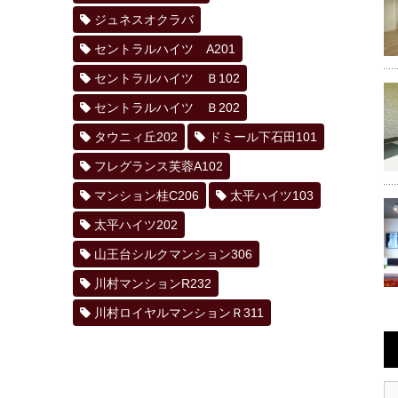
ジュネスオクラバ
セントラルハイツ A201
セントラルハイツ Ｂ102
セントラルハイツ Ｂ202
タウニィ丘202
ドミール下石田101
フレグランス芙蓉A102
マンション桂C206
太平ハイツ103
太平ハイツ202
山王台シルクマンション306
川村マンションR232
川村ロイヤルマンションＲ311