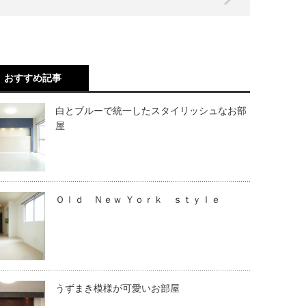
おすすめ記事
白とブルーで統一したスタイリッシュなお部
屋
Ｏｌｄ Ｎｅｗ Ｙｏｒｋ ｓｔｙｌｅ
うずまき模様が可愛いお部屋