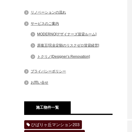
リノベーションの流れ
サービスのご案内
MODERNO[デザイナーズ賃貸ルーム]
原復王[完全定額のリスクゼロ賃貸経営]
トクリノ[Designer’s Renovation]
プライバシーポリシー
お問い合せ
施工物件一覧
ひばりヶ丘マンション203