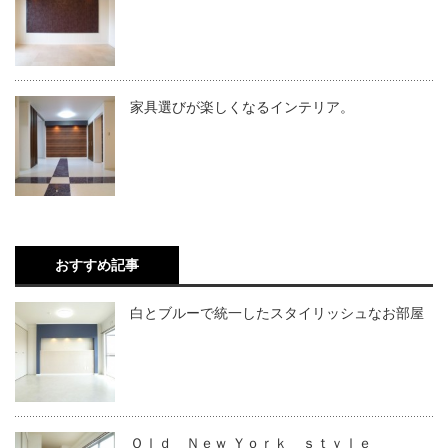
家具選びが楽しくなるインテリア。
おすすめ記事
白とブルーで統一したスタイリッシュなお部屋
Ｏｌｄ Ｎｅｗ Ｙｏｒｋ ｓｔｙｌｅ