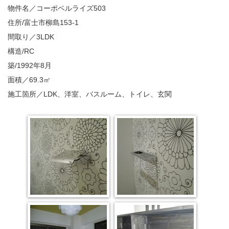
物件名／コーポベルライズ503
住所/富士市柳島153-1
間取り／3LDK
構造/RC
築/1992年8月
面積／69.3㎡
施工箇所／LDK、洋室、バスルーム、トイレ、玄関