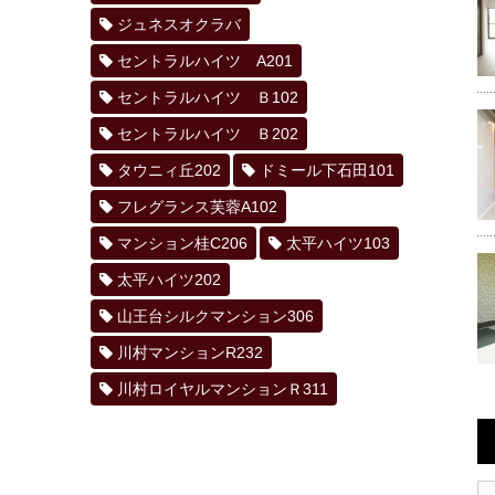
ジュネスオクラバ
セントラルハイツ A201
セントラルハイツ Ｂ102
セントラルハイツ Ｂ202
タウニィ丘202
ドミール下石田101
フレグランス芙蓉A102
マンション桂C206
太平ハイツ103
太平ハイツ202
山王台シルクマンション306
川村マンションR232
川村ロイヤルマンションＲ311