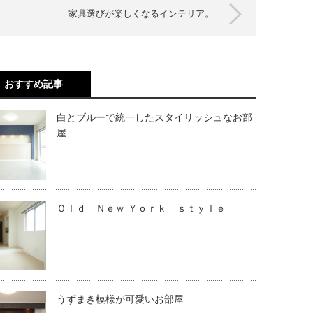
家具選びが楽しくなるインテリア。
おすすめ記事
白とブルーで統一したスタイリッシュなお部
屋
Ｏｌｄ Ｎｅｗ Ｙｏｒｋ ｓｔｙｌｅ
うずまき模様が可愛いお部屋