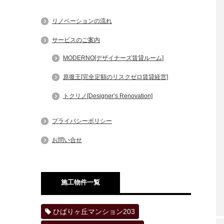
リノベーションの流れ
サービスのご案内
MODERNO[デザイナーズ賃貸ルーム]
原復王[完全定額のリスクゼロ賃貸経営]
トクリノ[Designer’s Renovation]
プライバシーポリシー
お問い合せ
施工物件一覧
ひばりヶ丘マンション203