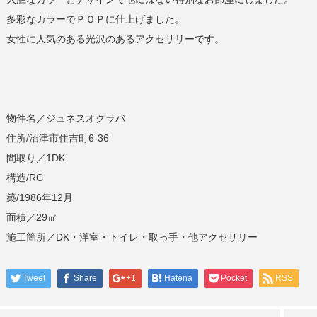
多彩なカラーでＰＯＰに仕上げました。
女性に人気のある光沢のあるアクセサリーです。
物件名／ジュネスオクラバ
住所/沼津市住吉町6-36
間取り／1DK
構造/RC
築/1986年12月
面積／29㎡
施工箇所／DK・洋室・トイレ・取っ手・他アクセサリー
Tweet
Share
+1
Hatena
Pocket
RSS