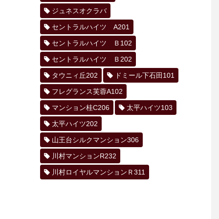
ジュネスオクラバ
セントラルハイツ A201
セントラルハイツ Ｂ102
セントラルハイツ Ｂ202
タウニィ丘202
ドミール下石田101
フレグランス芙蓉A102
マンション桂C206
太平ハイツ103
太平ハイツ202
山王台シルクマンション306
川村マンションR232
川村ロイヤルマンションＲ311