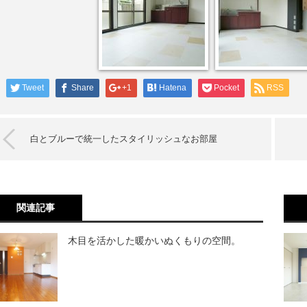
Tweet
Share
+1
Hatena
Pocket
RSS
白とブルーで統一したスタイリッシュなお部屋
関連記事
木目を活かした暖かいぬくもりの空間。