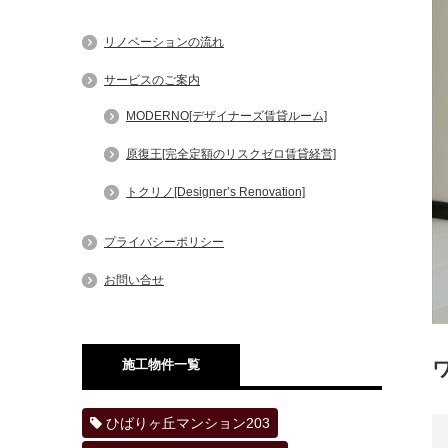
リノベーションの流れ
サービスのご案内
MODERNO[デザイナーズ賃貸ルーム]
原復王[完全定額のリスクゼロ賃貸経営]
トクリノ[Designer’s Renovation]
プライバシーポリシー
お問い合せ
施工物件一覧
ひばりヶ丘マンション203