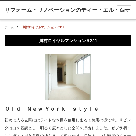
menu
ホーム
川村ロイヤルマンションＲ311
川村ロイヤルマンションＲ311
Ｏｌｄ Ｎｅｗ Ｙｏｒｋ ｓｔｙｌｅ
初めに入る玄関にはライトな木目を使用しまるでお店の様です。リビン
グは白を基調とし、明るく広々とした空間を演出しました。ゼブラ柄・
レンガ・木目と多数の柄をうまく使い分け。海外の古いお部屋のイメー