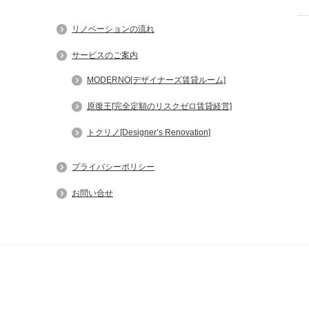
リノベーションの流れ
サービスのご案内
MODERNO[デザイナーズ賃貸ルーム]
原復王[完全定額のリスクゼロ賃貸経営]
トクリノ[Designer’s Renovation]
プライバシーポリシー
お問い合せ