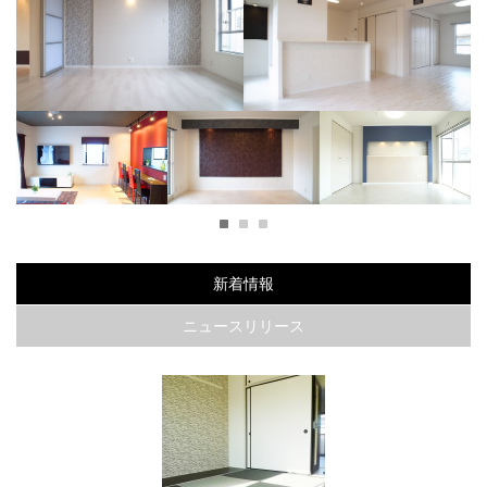
ュア
大胆なクロスを使用したシティ
うずまき模様が可愛いお部屋
派大人モダン
ダークカラー×パステルカラーでツンデレなお部屋
1
2
3
たス
白とブルーで統一したス
Ｏｌｄ Ｎｅｗ Ｙｏｒ
海外のホテルの様なラグ
屋
タイリッシュなお部屋
ｋ ｓｔｙｌｅ
ジュアリーなお部屋
新着情報
ニュースリリース